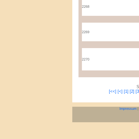
2268
2269
2270
S
[<<]
[<]
[1]
[2]
[3
Impressum