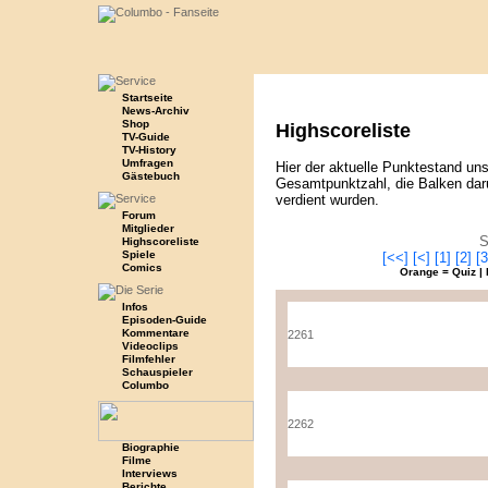
Startseite
News-Archiv
Shop
Highscoreliste
TV-Guide
TV-History
Umfragen
Hier der aktuelle Punktestand uns
Gästebuch
Gesamtpunktzahl, die Balken daru
verdient wurden.
Forum
Mitglieder
S
Highscoreliste
Spiele
[<<]
[<]
[1]
[2]
[3
Comics
Orange = Quiz | 
Infos
Episoden-Guide
Kommentare
2261
Videoclips
Filmfehler
Schauspieler
Columbo
2262
Biographie
Filme
Interviews
Berichte