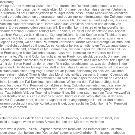
hreibung:
Verleger Arthur Kennicut lässt seine Frau durch eine Detektei beobachten, da er sehr
rsüchtig ist. Der Leiter der Privatdetektei, Mr. Brimmer berichtet, dass sie kein Verhältnis
 In Wirklichkeit hat Brimmer jedoch herausgefunden, dass Lenore Kennicut ein Verhältnis
e und versucht diese nun zu erpressen und so an interne Informationen der Zeitungen von
ur Kennicut zu kommen. Am Abend sucht Lenoe Mr. Brimmer auf und sagt ihm, dass sie
 von ihm nicht erpressen lässt, ihrem Mann das Verhältnis beichten und diesem von
mers Erpressermethoden berichten will. Daraufhin kommt es zu einer handgreiflichen
inandersetzung, Brimmer schlägt Mrs. Kennicut, es bleibt eine Verletzung von seinem
 an ihrer Wange zurück, diese schlägt unglücklich mit dem Kopf an eine Tischkante und
augenblicklich tot. Brimmer transportiert sie aus seiner Wohnung im Kofferraum in eine
legene Gegend, wo er einen Raubmord vortäuscht. Arthur Kennicut drängt Columbo, den
er möglichst schnell zu finden. Als es Kennicut bereits am nächsten Tag zu lange dauert,
es Fortschritte gibt, schaltet er Mr. Brimmer ein, der den Inspektor unterstützen soll. Bei
en Ermittlungen findet Columbo heraus, dass Mrs. Kennicut ein Verhältnis mit ihrem
lehrer hatte. Während Columbo nicht an einen Raubmord glaubt, versucht Brimmer, sein
 genau darauf hinarbeiten zu lassen. Columbo vermutet, dass der Mörder sein Opfer im
kt mit der linken Hand, an der er einen Ring trägt, erschlagen hat, was den Schnitt in der
e erklärt. Bei dieser Gelegenheit stellt er fest, dass Brimmer Linkshänder ist und an der
en Hand auch einen Ring trägt. Dieser erklärt jedoch, beidhändig zu sein. Als Columbo
mer seine (richtige) Theorie über das Mordmotiv erklärt, versucht Brimmer, Columbo als
rbeiter für seine Detektei zu gewinnen und bietet dem Inspektor das dreifache Gehalt an,
önnte jedoch den Fall Kennicut nicht behalten. Weiter mit dem Fall beschäftigt, stellt
mbo fest, dass Mrs. Kennicut Kontaktlinsen trug, Columbo vermutet nun, dass eine der
aktlinsen am Tatort beim Transport der Leiche zum Fundort verlorengegangen sein
te. Tatsächlich fehlt der Toten eine Kontaktlinse, Brimmer sucht nun am Tatort verzweifelt
der Kontaktlinse. Als er sie dort nicht findet, bricht er in die Werkstatt ein, in der sein
n zur Reparatur steht, da dieser tagsüber nicht angesprungen ist. Als er dort seinen
erraum durchsucht und die Kontaktlinse findet, überrascht ihn Columbo mit Mr. Kennicut
kann ihn verhaften.
e:
 erfahren es als Erster!" sagt Columbo zu Mr. Brimmer, als dieser darum bittet, ihm
heid zu sagen, wenn er einen Beweis hat, um den Mörder zu verhaften.
ant war in jedem Fall ein Gespräch zwischen Kennicut und Brimmer über Columbo,
dem dieser den beiden eine "Kostprobe" seiner ungewöhnlichen Ermittlungsmethoden