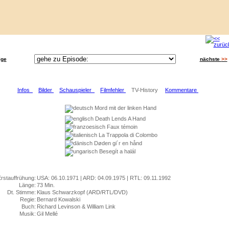
ige
nächste
>>
Infos
Bilder
Schauspieler
Filmfehler
TV-History
Kommentare
Mord mit der linken Hand
Death Lends A Hand
Faux témoin
La Trappola di Colombo
Døden gi´r en hånd
Besegít a halál
rstauffrühung:
USA: 06.10.1971 | ARD: 04.09.1975 | RTL: 09.11.1992
Länge:
73 Min.
Dt. Stimme:
Klaus Schwarzkopf (ARD/RTL/DVD)
Regie:
Bernard Kowalski
Buch:
Richard Levinson & William Link
Musik:
Gil Mellé