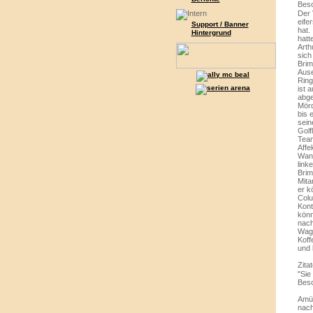
Besc
Der 
eife
Support / Banner
hat.
Hintergrund
hatt
Arth
sich
Brim
Ause
Ring
ist 
abge
Mörd
bis 
sein
Golf
Team
Affe
Wang
link
Brim
Mita
er k
Colu
Kont
könn
nach 
Wage
Koff
und 
Zitat
"Sie
Besc
Amüs
nach