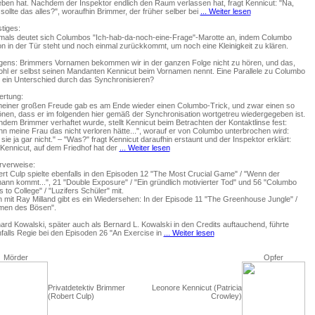
ben hat. Nachdem der Inspektor endlich den Raum verlassen hat, fragt Kennicut: "Na,
sollte das alles?", woraufhin Brimmer, der früher selber bei
... Weiter lesen
tiges:
mals deutet sich Columbos "Ich-hab-da-noch-eine-Frage"-Marotte an, indem Columbo
n in der Tür steht und noch einmal zurückkommt, um noch eine Kleinigkeit zu klären.
gens: Brimmers Vornamen bekommen wir in der ganzen Folge nicht zu hören, und das,
hl er selbst seinen Mandanten Kennicut beim Vornamen nennt. Eine Parallele zu Columbo
 ein Unterschied durch das Synchronisieren?
rtung:
einer großen Freude gab es am Ende wieder einen Columbo-Trick, und zwar einen so
nen, dass er im folgenden hier gemäß der Synchronisation wortgetreu wiedergegeben ist.
dem Brimmer verhaftet wurde, stellt Kennicut beim Betrachten der Kontaktlinse fest:
n meine Frau das nicht verloren hätte...", worauf er von Columbo unterbrochen wird:
 sie ja gar nicht." – "Was?" fragt Kennicut daraufhin erstaunt und der Inspektor erklärt:
 Kennicut, auf dem Friedhof hat der
... Weiter lesen
verweise:
rt Culp spielte ebenfalls in den Episoden 12 "The Most Crucial Game" / "Wenn der
ann kommt...", 21 "Double Exposure" / "Ein gründlich motivierter Tod" und 56 "Columbo
 to College" / "Luzifers Schüler" mit.
 mit Ray Milland gibt es ein Wiedersehen: In der Episode 11 "The Greenhouse Jungle" /
men des Bösen".
ard Kowalski, später auch als Bernard L. Kowalski in den Credits auftauchend, führte
falls Regie bei den Episoden 26 "An Exercise in
... Weiter lesen
Mörder
Opfer
Privatdetektiv Brimmer
Leonore Kennicut (Patricia
(Robert Culp)
Crowley)