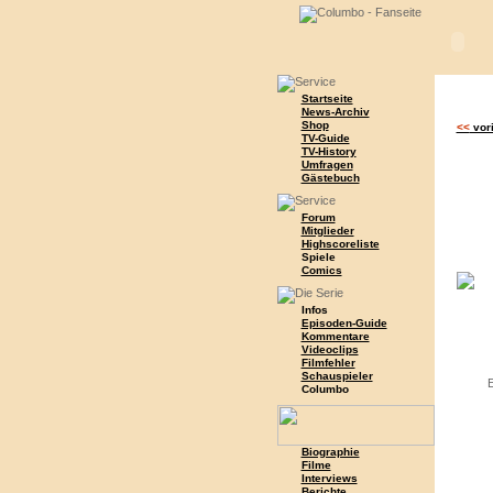
Startseite
News-Archiv
Shop
<<
vor
TV-Guide
TV-History
Umfragen
Gästebuch
Forum
Mitglieder
Highscoreliste
Spiele
Comics
Infos
Episoden-Guide
Kommentare
Videoclips
Filmfehler
Schauspieler
E
Columbo
Biographie
Filme
Interviews
Berichte