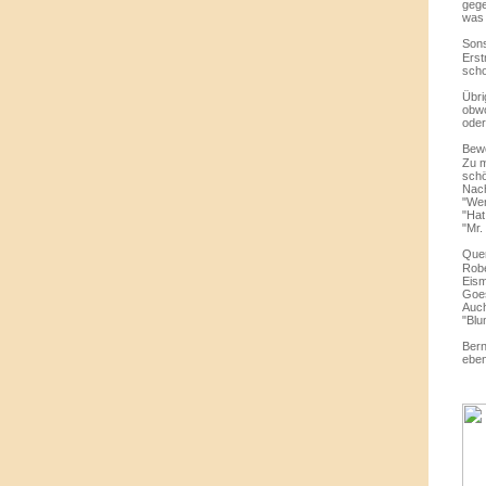
gege
was 
Sons
Erst
scho
Übri
obwo
oder
Bewe
Zu m
schö
Nach
"Wen
"Hat
"Mr.
Quer
Robe
Eism
Goes
Auch
"Blu
Bern
eben