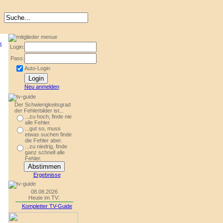
Login:
Pass:
Auto-Login
Neu anmelden
Der Schwierigkeitsgrad
der Fehlerbilder ist...
...zu hoch, finde nie
alle Fehler.
...gut so, muss
etwas suchen finde
die Fehler aber.
...zu niedrig, finde
ganz schnell alle
Fehler.
Ergebnisse
08.08.2026
Heute im TV:
Kompletter TV-Guide