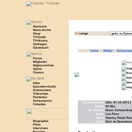
Startseite
News-Archiv
Shop
<<
vorige
TV-Guide
TV-History
Umfragen
Gästebuch
Infos
Bilder
Schauspi
Forum
Mitglieder
Highscoreliste
Spiele
Comics
Infos
Episoden-Guide
Kommentare
Videoclips
Filmfehler
Schauspieler
Erstauffrühung:
USA: 07.10.1973 |
Columbo
Länge:
90 Min.
Dt. Stimme:
Klaus Schwarzkopf
Regie:
Leo Penn
Buch:
Stanley Ralph Ros
Biographie
Musik:
Dick de Benedicti
Filme
Interviews
Berichte