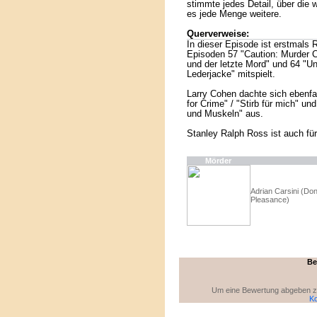
stimmte jedes Detail, über die 
es jede Menge weitere.
Querverweise:
In dieser Episode ist erstmals
Episoden 57 "Caution: Murder C
und der letzte Mord" und 64 "U
Lederjacke" mitspielt.
Larry Cohen dachte sich ebenfa
for Crime" / "Stirb für mich" un
und Muskeln" aus.
Stanley Ralph Ross ist auch für
Mörder
Adrian Carsini (Don
Pleasance)
Be
Um eine Bewertung abgeben zu 
Ko