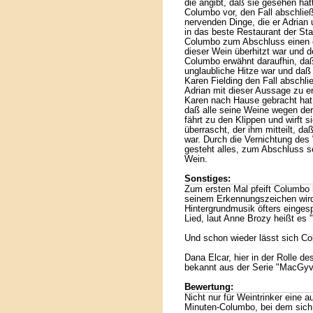
die angibt, daß sie gesehen hät
Columbo vor, den Fall abschließ
nervenden Dinge, die er Adrian u
in das beste Restaurant der Sta
Columbo zum Abschluss einen ex
dieser Wein überhitzt war und d
Columbo erwähnt daraufhin, daß
unglaubliche Hitze war und daß
Karen Fielding den Fall abschli
Adrian mit dieser Aussage zu er
Karen nach Hause gebracht hat,
daß alle seine Weine wegen der 
fährt zu den Klippen und wirft s
überrascht, der ihm mitteilt, d
war. Durch die Vernichtung des 
gesteht alles, zum Abschluss 
Wein.
Sonstiges:
Zum ersten Mal pfeift Columbo h
seinem Erkennungszeichen wird
Hintergrundmusik öfters eingesp
Lied, laut Anne Brozy heißt es 
Und schon wieder lässt sich Co
Dana Elcar, hier in der Rolle de
bekannt aus der Serie "MacGyv
Bewertung:
Nicht nur für Weintrinker eine 
Minuten-Columbo, bei dem sich 