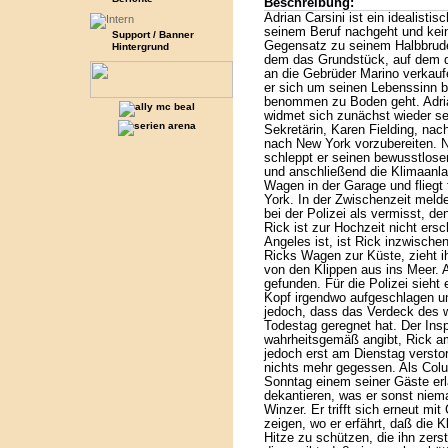
Beschreibung:
Adrian Carsini ist ein idealisti
seinem Beruf nachgeht und kein
Support / Banner
Gegensatz zu seinem Halbbruder
Hintergrund
dem das Grundstück, auf dem di
an die Gebrüder Marino verkaufen
er sich um seinen Lebenssinn be
benommen zu Boden geht. Adria
widmet sich zunächst wieder s
Sekretärin, Karen Fielding, na
nach New York vorzubereiten. 
schleppt er seinen bewusstlosen
und anschließend die Klimaanla
Wagen in der Garage und fliegt
York. In der Zwischenzeit melde
bei der Polizei als vermisst, de
Rick ist zur Hochzeit nicht ersc
Angeles ist, ist Rick inzwischen
Ricks Wagen zur Küste, zieht i
von den Klippen aus ins Meer.
gefunden. Für die Polizei sieht
Kopf irgendwo aufgeschlagen un
jedoch, dass das Verdeck des 
Todestag geregnet hat. Der Insp
wahrheitsgemäß angibt, Rick am
jedoch erst am Dienstag verstor
nichts mehr gegessen. Als Colu
Sonntag einem seiner Gäste erl
dekantieren, was er sonst niema
Winzer. Er trifft sich erneut mit
zeigen, wo er erfährt, daß die 
Hitze zu schützen, die ihn zers