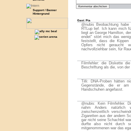
Support / Banner
Hintergrund
Gast: Pia
@nubis Beobachtung habe i
RTLup lief. Ich kann mich fü
liegt an George Hamilton, den
endet" stört mich das weni
feststellt, dass die Kippe
Opfers nicht geraucht w
nachvollziehbar sein, für Ra
Filmfehler: die Diskette di
Beschriftung als die, von der
Tilli: DNA-Proben hätten ni
Gegenstände, die er am T
Handschuhen angefasst.
@nubis: Kein Filmfehler. Di
nahm Anders natürlich 
zwischenzeitlich verschwin
Zigaretten aus der andern Sc
gar nicht seine Schachtel wa
durfte also nicht durch s
mitgenommenen war das egal