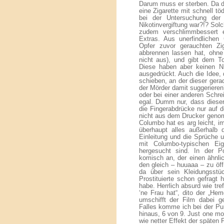
Darum muss er sterben. Da da
eine Zigarette mit schnell t
bei der Untersuchung der 
Nikotinvergiftung war?!? Sol
zudem verschlimmbessert e
Extras. Aus unerfindlichen
Opfer zuvor gerauchten Zig
abbrennen lassen hat, ohne
nicht aus), und gibt dem T
Diese haben aber keinen Ni
ausgedrückt. Auch die Idee,
schieben, an der dieser gerade
der Mörder damit suggerieren
oder bei einer anderen Schrei
egal. Dumm nur, dass dieser 
die Fingerabdrücke nur auf d
nicht aus dem Drucker geno
Columbo hat es arg leicht, i
überhaupt alles außerhalb d
Einleitung und die Sprüche
mit Columbo-typischen E
hergesucht sind. In der P
komisch an, der einen ähnli
den gleich – huuaaa – zu öf
da über sein Kleidungsst
Prostituierte schon gefragt
habe. Herrlich absurd wie tref
‘ne Frau hat“, dito der „He
umschifft der Film dabei 
Falles komme ich bei der Pu
hinaus, 6 von 9. Just one mor
wie netter Effekt der späten