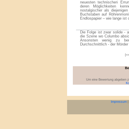
neuesten technischen Errun
deren Möglichkeiten ken
nostalgischer als diejenige
Buchstaben auf Röhrenmonit
Endlospapier – wie lange ist 
Die Folge ist zwar solide - a
die Szene wo Columbo absich
Ansonsten wenig zu beri
Durchschnittlich - der Mörder
[<<
Be
Um eine Bewertung abgeben zu 
Ko
Impressum