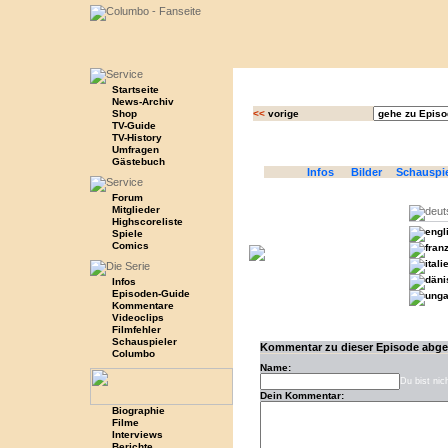
Startseite
News-Archiv
Shop
<<
vorige
TV-Guide
TV-History
Umfragen
Gästebuch
Infos
Bilder
Schauspi
Forum
Mitglieder
Highscoreliste
Spiele
Comics
Infos
Episoden-Guide
Kommentare
Videoclips
Filmfehler
Schauspieler
Kommentar zu dieser Episode abg
Columbo
Name:
Du bist nic
Dein Kommentar:
Biographie
Filme
Interviews
Berichte