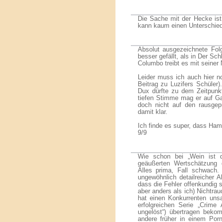
Die Sache mit der Hecke ist 
kann kaum einen Unterschie
Absolut ausgezeichnete Fol
besser gefällt, als in Der Schl
Columbo treibt es mit seiner 
Leider muss ich auch hier n
Beitrag zu Luzifers Schüler)
Dux dürfte zu dem Zeitpunk
tiefen Stimme mag er auf G
doch nicht auf den rausge
damit klar.
Ich finde es super, dass Ham
9/9
Wie schon bei „Wein ist d
geäußerten Wertschätzung d
Alles prima, Fall schwach. 
ungewöhnlich detailreicher A
dass die Fehler offenkundig 
aber anders als ich) Nichtra
hat einen Konkurrenten uns
erfolgreichen Serie „Crime
ungelöst“) übertragen beko
andere früher in einem Porn