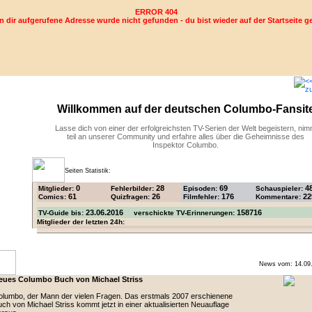
ERROR 404
n dir aufgerufene Adresse wurde nicht gefunden - du bist wieder auf der Startseite g
Willkommen auf der deutschen Columbo-Fansit
Lasse dich von einer der erfolgreichsten TV-Serien der Welt begeistern, ni
teil an unserer Community und erfahre alles über die Geheimnisse des
Inspektor Columbo.
Seiten Statistik:
0
28
69
4
Mitglieder:
Fehlerbilder:
Episoden:
Schauspieler:
61
26
176
22
Comics:
Quizfragen:
Filmfehler:
Kommentare:
23.06.2016
158716
TV-Guide bis:
verschickte TV-Erinnerungen:
Mitglieder der letzten 24h:
News vom: 14.09
eues Columbo Buch von Michael Striss
lumbo, der Mann der vielen Fragen. Das erstmals 2007 erschienene
ch von Michael Striss kommt jetzt in einer aktualisierten Neuauflage