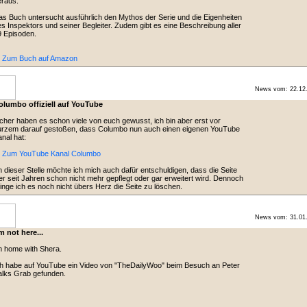
eraus.
s Buch untersucht ausführlich den Mythos der Serie und die Eigenheiten
s Inspektors und seiner Begleiter. Zudem gibt es eine Beschreibung aller
 Episoden.
> Zum Buch auf Amazon
News vom: 22.12
olumbo offiziell auf YouTube
cher haben es schon viele von euch gewusst, ich bin aber erst vor
urzem darauf gestoßen, dass Columbo nun auch einen eigenen YouTube
nal hat:
> Zum YouTube Kanal Columbo
 dieser Stelle möchte ich mich auch dafür entschuldigen, dass die Seite
er seit Jahren schon nicht mehr gepflegt oder gar erweitert wird. Dennoch
inge ich es noch nicht übers Herz die Seite zu löschen.
News vom: 31.01
m not here...
m home with Shera.
h habe auf YouTube ein Video von "TheDailyWoo" beim Besuch an Peter
alks Grab gefunden.