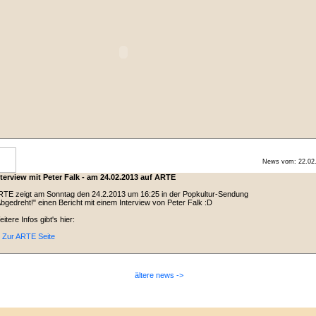
News vom: 22.02
nterview mit Peter Falk - am 24.02.2013 auf ARTE
TE zeigt am Sonntag den 24.2.2013 um 16:25 in der Popkultur-Sendung
bgedreht!" einen Bericht mit einem Interview von Peter Falk :D
itere Infos gibt's hier:
 Zur ARTE Seite
ältere news ->