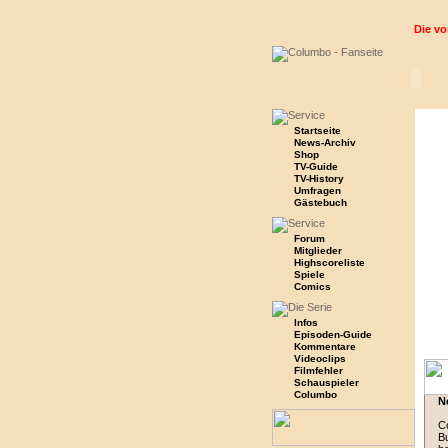
Die vo
Startseite
News-Archiv
Shop
TV-Guide
TV-History
Umfragen
Gästebuch
Forum
Mitglieder
Highscoreliste
Spiele
Comics
Infos
Episoden-Guide
Kommentare
Videoclips
Filmfehler
Schauspieler
Columbo
N
Co
Bu