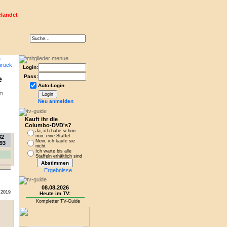
elandet
Login:
Pass:
e
Auto-Login
mm
Neu anmelden
Kauft ihr die
Columbo-DVD's?
Ja, ich habe schon
min. eine Staffel
82
Nein, ich kaufe sie
93
nicht
Ich warte bis alle
Staffeln erhältlich sind
Ergebnisse
08.08.2026
.2019
Heute im TV:
Kompletter TV-Guide