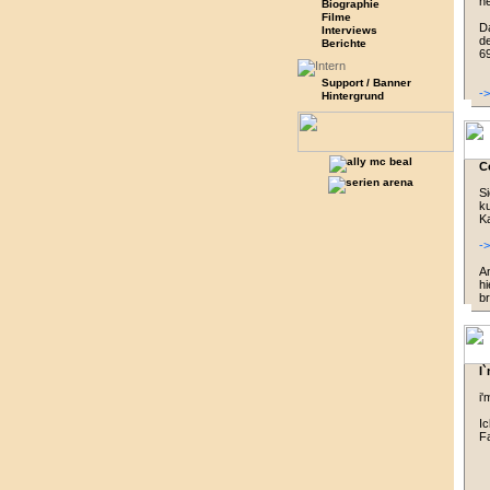
h
Biographie
Filme
Da
Interviews
de
Berichte
69
Support / Banner
-
Hintergrund
C
Si
k
Ka
-
An
hi
br
I`
i'
Ic
F