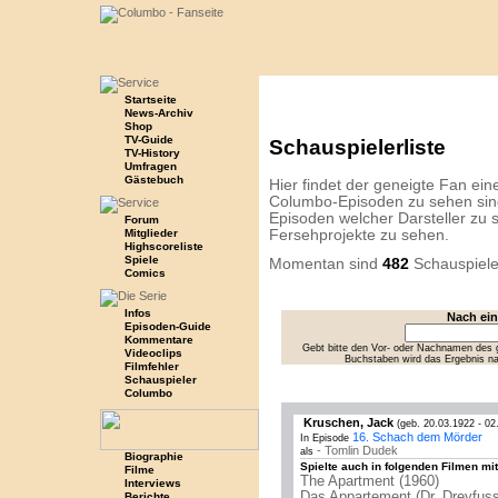
Startseite
News-Archiv
Shop
TV-Guide
Schauspielerliste
TV-History
Umfragen
Gästebuch
Hier findet der geneigte Fan eine 
Columbo-Episoden zu sehen sind
Episoden welcher Darsteller zu s
Forum
Mitglieder
Fersehprojekte zu sehen.
Highscoreliste
Spiele
Momentan sind
482
Schauspiele
Comics
Infos
Nach ei
Episoden-Guide
Kommentare
Gebt bitte den Vor- oder Nachnamen des g
Videoclips
Buchstaben wird das Ergebnis n
Filmfehler
Schauspieler
Columbo
Kruschen, Jack
(geb. 20.03.1922 - 02
16. Schach dem Mörder
In Episode
- Tomlin Dudek
als
Biographie
Spielte auch in folgenden Filmen mit
Filme
The Apartment (1960)
Interviews
Das Appartement (Dr. Dreyfuss
Berichte