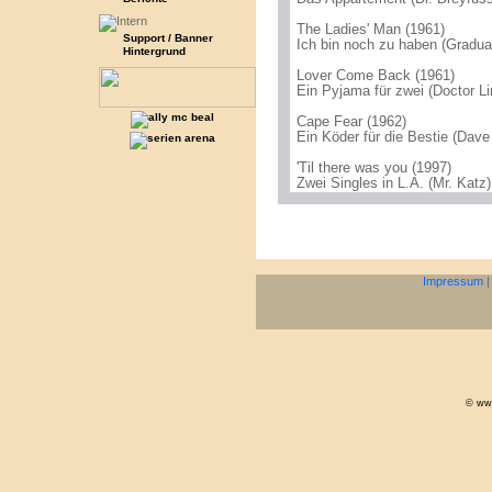
The Ladies' Man (1961)
Support / Banner
Ich bin noch zu haben (Gradu
Hintergrund
Lover Come Back (1961)
Ein Pyjama für zwei (Doctor Li
Cape Fear (1962)
Ein Köder für die Bestie (Dave
'Til there was you (1997)
Zwei Singles in L.A. (Mr. Katz)
Impressum
© www