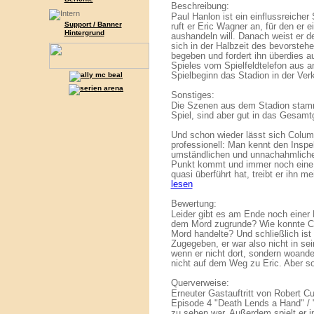
Beschreibung:
Paul Hanlon ist ein einflussreiche
Support / Banner
ruft er Eric Wagner an, für den er 
Hintergrund
aushandeln will. Danach weist er 
sich in der Halbzeit des bevorsteh
begeben und fordert ihn überdies au
Spieles vom Spielfeldtelefon aus a
Spielbeginn das Stadion in der Ver
Sonstiges:
Die Szenen aus dem Stadion stamm
Spiel, sind aber gut in das Gesamt
Und schon wieder lässt sich Colu
professionell: Man kennt den Inspekt
umständlichen und unnachahmliche
Punkt kommt und immer noch eine 
quasi überführt hat, treibt er ihn 
lesen
Bewertung:
Leider gibt es am Ende noch einer 
dem Mord zugrunde? Wie konnte C
Mord handelte? Und schließlich ist 
Zugegeben, er war also nicht in sei
wenn er nicht dort, sondern woande
nicht auf dem Weg zu Eric. Aber so e
Querverweise:
Erneuter Gastauftritt von Robert Cul
Episode 4 "Death Lends a Hand" / 
zu sehen war. Außerdem spielt er 