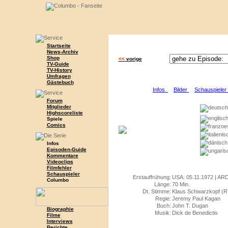
Startseite
News-Archiv
Shop
<<
vorige
TV-Guide
TV-History
Umfragen
Gästebuch
Infos
Bilder
Schauspiele
Forum
Mitglieder
Highscoreliste
Spiele
Comics
Infos
Episoden-Guide
Kommentare
Videoclips
Filmfehler
Schauspieler
Erstauffrühung:
USA: 05.11.1972 | ARD
Columbo
Länge:
70 Min.
Dt. Stimme:
Klaus Schwarzkopf (R
Regie:
Jeremy Paul Kagan
Buch:
John T. Dugan
Biographie
Musik:
Dick de Benedictis
Filme
Interviews
Berichte